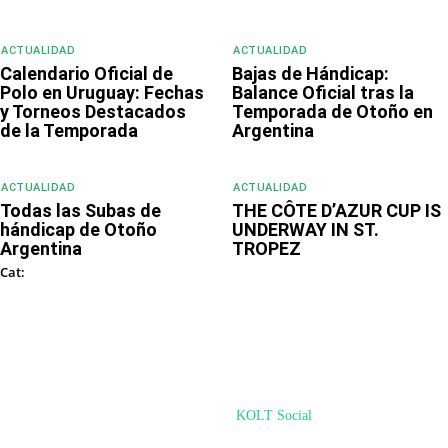
ACTUALIDAD
ACTUALIDAD
Calendario Oficial de
Bajas de Hándicap:
Polo en Uruguay: Fechas
Balance Oficial tras la
y Torneos Destacados
Temporada de Otoño en
de la Temporada
Argentina
ACTUALIDAD
ACTUALIDAD
Todas las Subas de
THE CÔTE D’AZUR CUP IS
hándicap de Otoño
UNDERWAY IN ST.
Argentina
TROPEZ
ACTUALIDAD
Cat:
© PoloHUB 2024 - PoloMode Internet Ventures. All Rights Reserved
Desarrollado por
KOLT Social