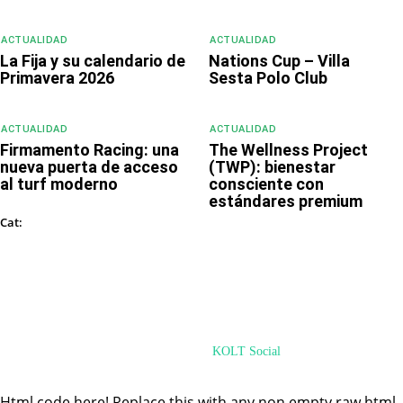
ACTUALIDAD
ACTUALIDAD
La Fija y su calendario de
Nations Cup – Villa
Primavera 2026
Sesta Polo Club
ACTUALIDAD
ACTUALIDAD
Firmamento Racing: una
The Wellness Project
nueva puerta de acceso
(TWP): bienestar
al turf moderno
consciente con
estándares premium
ACTUALIDAD
Cat:
© PoloHUB 2024 - PoloMode Internet Ventures. All Rights Reserved
Desarrollado por
KOLT Social
Html code here! Replace this with any non empty raw html