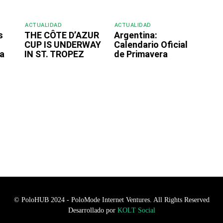
ACTUALIDAD
ACTUALIDAD
s
THE CÔTE D’AZUR
Argentina:
CUP IS UNDERWAY
Calendario Oficial
a
IN ST. TROPEZ
de Primavera
© PoloHUB 2024 - PoloMode Internet Ventures. All Rights Reserved
Desarrollado por
KOLT Social