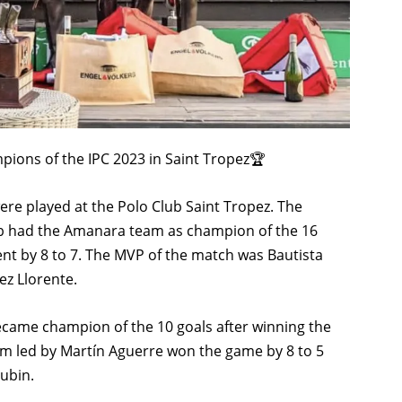
ons of the IPC 2023 in Saint Tropez🏆
were played at the Polo Club Saint Tropez. The
ub had the Amanara team as champion of the 16
nt by 8 to 7. The MVP of the match was Bautista
z Llorente.
ecame champion of the 10 goals after winning the
eam led by Martín Aguerre won the game by 8 to 5
ubin.