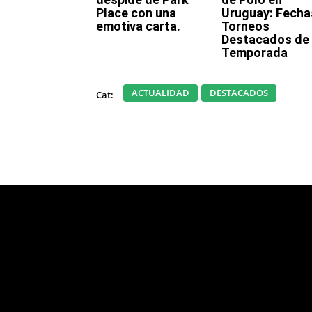
Place con una
Uruguay: Fecha
emotiva carta.
Torneos
Destacados de 
Temporada
ACTUALIDAD
DESTACADOS
Cat:
Html code here! Replace this with any no