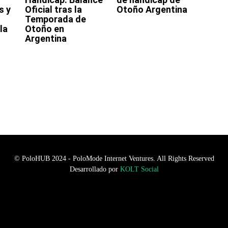
s y
Oficial tras la
Otoño Argentina
Temporada de
la
Otoño en
Argentina
© PoloHUB 2024 - PoloMode Internet Ventures. All Rights Reserved
Desarrollado por
KOLT Social
n empty raw html code and that's it.