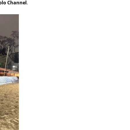
olo Channel
.