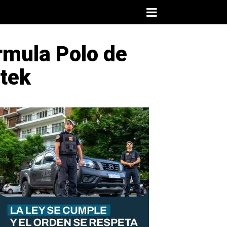
rmula Polo de
htek