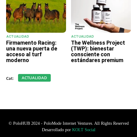
ACTUALIDAD
ACTUALIDAD
Firmamento Racing:
The Wellness Project
una nueva puerta de
(TWP): bienestar
acceso al turf
consciente con
moderno
estándares premium
ACTUALIDAD
Cat:
© PoloHUB 2024 - PoloMode Internet Ventures. All Rights Reserved
Desarrollado por
KOLT Social