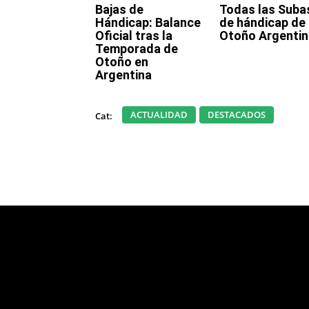
Bajas de
Todas las Suba
Hándicap: Balance
de hándicap de
Oficial tras la
Otoño Argentin
Temporada de
Otoño en
Argentina
ACTUALIDAD
DESTACADOS
Cat:
Html code here! Replace this with any no