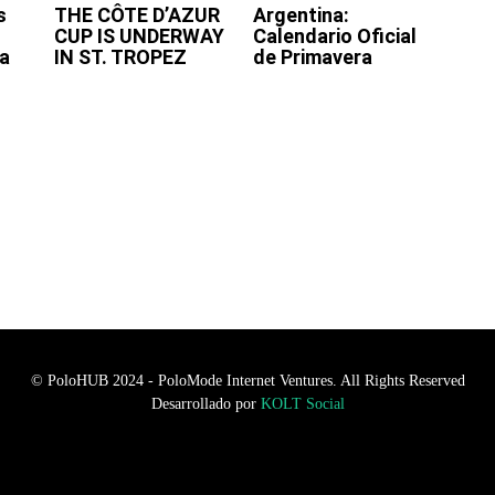
s
THE CÔTE D’AZUR
Argentina:
CUP IS UNDERWAY
Calendario Oficial
a
IN ST. TROPEZ
de Primavera
© PoloHUB 2024 - PoloMode Internet Ventures. All Rights Reserved
Desarrollado por
KOLT Social
n empty raw html code and that's it.