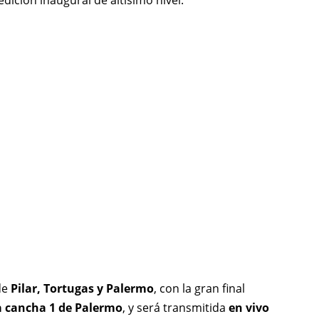
ición inaugural de altísimo nivel:
de
Pilar, Tortugas y Palermo
, con la gran final
la cancha 1 de Palermo
, y será transmitida
en vivo