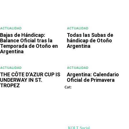
ACTUALIDAD
ACTUALIDAD
Bajas de Hándicap:
Todas las Subas de
Balance Oficial tras la
hándicap de Otoño
Temporada de Otoño en
Argentina
Argentina
ACTUALIDAD
ACTUALIDAD
THE CÔTE D’AZUR CUP IS
Argentina: Calendario
UNDERWAY IN ST.
Oficial de Primavera
TROPEZ
DESTACADOS
Cat:
© PoloHUB 2024 - PoloMode Internet Ventures. All Rights Reserved
Desarrollado por
KOLT Social